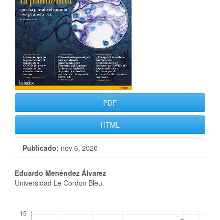
PDF
HTML
Publicado:
nov 6, 2020
Contenido
Eduardo Menéndez Álvarez
Universidad Le Cordon Bleu
principal
del
Descargas