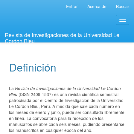
Navegación
Entrar
Acerca de
Buscar
principal
Contenido
Toggl
principal
naviga
Barra
lateral
Revista de Investigaciones de la Universidad Le
Cordon Bleu
Definición
La
Revista de Investigaciones de la Universidad Le Cordon
Bleu
(ISSN 2409-1537) es una revista científica semestral
patrocinada por el Centro de Investigación de la Universidad
Le Cordon Bleu, Perú. A medida que sale cada número en
los meses de enero y junio, puede ser consultada libremente
en línea. La convocatoria para la recepción de los
manuscritos se abre cada seis meses, pudiendo presentarse
los manuscritos en cualquier época del año.