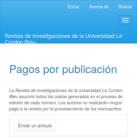
Navegación
Entrar
Acerca de
Buscar
principal
Contenido
Toggl
principal
naviga
Barra
lateral
Revista de Investigaciones de la Universidad Le
Cordon Bleu
Pagos por publicación
La
Revista de investigaciones de la universidad Le Cordon
Bleu
asumirá todos los costos generados en el proceso de
edición de cada número. Los autores no realizarán ningún
pago a la revista por el procesamiento de los manuscritos.
Enviar
Enviar un artículo
un