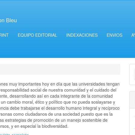
on Bleu
RINT
EQUIPO EDITORIAL
INDEXACIONES
ENVIOS
A
E
u
ones muy importantes hoy en día que las universidades tengan
a
 responsabilidad social de nuestra comunidad y el cuidado del
nte, desarrollando así en cada integrante de la comunidad
a un cambio moral, ético y político que no pueda soslayarse y
ncia debe trabajarse el desarrollo humano integral y recíproco
ersonas como ciudadanos de una sociedad puesto que es la
las estrategias de promoción de un manejo sostenible de
rsos, y en especial la biodiversidad.