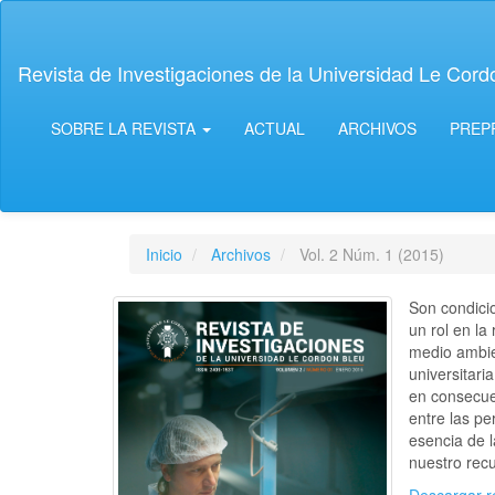
Navegación
principal
Contenido
Revista de Investigaciones de la Universidad Le Cord
principal
Barra
lateral
SOBRE LA REVISTA
ACTUAL
ARCHIVOS
PREP
Inicio
Archivos
Vol. 2 Núm. 1 (2015)
Son condici
un rol en la
medio ambie
universitari
en consecue
entre las p
esencia de 
nuestro recu