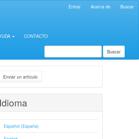
Entrar
Acerca de
Buscar
YUDA
CONTACTO
Buscar
nviar
Enviar un artículo
n
rtículo
Idioma
Español (España)
English