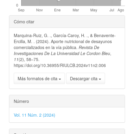
Detalles
Cómo citar
del
Marquina-Ruiz, G. ., García-Caroy, H. ., & Benavente-
artículo
Ercilla, M. . (2024). Aporte nutricional de desayunos
comercializados en la vía pública.
Revista De
Investigaciones De La Universidad Le Cordon Bleu
,
11
(2), 58–75.
https://doi.org/10.36955/RIULCB.2024v11n2.006
Más formatos de cita
Descargar cita
Número
Vol. 11 Núm. 2 (2024)