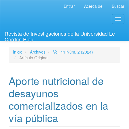
Navegación
Entrar
Acerca de
Buscar
principal
Contenido
Toggl
principal
naviga
Barra
lateral
Revista de Investigaciones de la Universidad Le
Cordon Bleu
Inicio
Archivos
Vol. 11 Núm. 2 (2024)
Artículo Original
Aporte nutricional de
desayunos
comercializados en la
vía pública