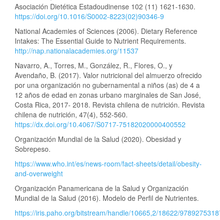
Asociación Dietética Estadoudinense 102 (11) 1621-1630.
https://doi.org/10.1016/S0002-8223(02)90346-9
National Academies of Sciences (2006). Dietary Reference
Intakes: The Essential Guide to Nutrient Requirements.
http://nap.nationalacademies.org/11537
Navarro, A., Torres, M., González, R., Flores, O., y
Avendaño, B. (2017). Valor nutricional del almuerzo ofrecido
por una organización no gubernamental a niños (as) de 4 a
12 años de edad en zonas urbano marginales de San José,
Costa Rica, 2017- 2018. Revista chilena de nutrición. Revista
chilena de nutrición, 47(4), 552-560.
https://dx.doi.org/10.4067/S0717-75182020000400552
Organización Mundial de la Salud (2020). Obesidad y
Sobrepeso.
https://www.who.int/es/news-room/fact-sheets/detail/obesity-
and-overweight
Organización Panamericana de la Salud y Organización
Mundial de la Salud (2016). Modelo de Perfil de Nutrientes.
https://iris.paho.org/bitstream/handle/10665,2/18622/978927531