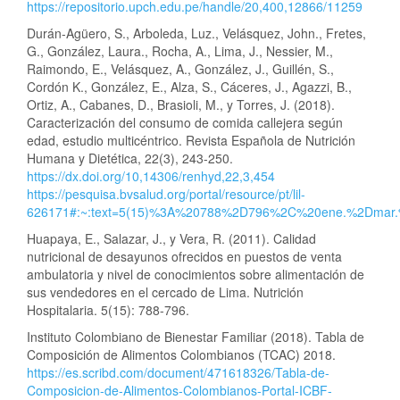
https://repositorio.upch.edu.pe/handle/20,400,12866/11259
Durán-Agüero, S., Arboleda, Luz., Velásquez, John., Fretes,
G., González, Laura., Rocha, A., Lima, J., Nessier, M.,
Raimondo, E., Velásquez, A., González, J., Guillén, S.,
Cordón K., González, E., Alza, S., Cáceres, J., Agazzi, B.,
Ortiz, A., Cabanes, D., Brasioli, M., y Torres, J. (2018).
Caracterización del consumo de comida callejera según
edad, estudio multicéntrico. Revista Española de Nutrición
Humana y Dietética, 22(3), 243-250.
https://dx.doi.org/10,14306/renhyd,22,3,454
https://pesquisa.bvsalud.org/portal/resource/pt/lil-
626171#:~:text=5(15)%3A%20788%2D796%2C%20ene.%2Dmar
Huapaya, E., Salazar, J., y Vera, R. (2011). Calidad
nutricional de desayunos ofrecidos en puestos de venta
ambulatoria y nivel de conocimientos sobre alimentación de
sus vendedores en el cercado de Lima. Nutrición
Hospitalaria. 5(15): 788-796.
Instituto Colombiano de Bienestar Familiar (2018). Tabla de
Composición de Alimentos Colombianos (TCAC) 2018.
https://es.scribd.com/document/471618326/Tabla-de-
Composicion-de-Alimentos-Colombianos-Portal-ICBF-