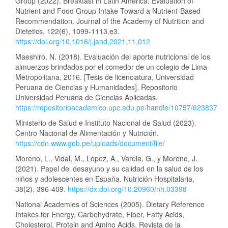
Group (2022). Breakfast in Latin America: Evaluation of
Nutrient and Food Group Intake Toward a Nutrient-Based
Recommendation. Journal of the Academy of Nutrition and
Dietetics, 122(6), 1099-1113.e3.
https://doi.org/10,1016/j.jand,2021,11,012
Maeshiro, N. (2018). Evaluación del aporte nutricional de los
almuerzos brindados por el comedor de un colegio de Lima-
Metropolitana, 2016. [Tesis de licenciatura, Universidad
Peruana de Ciencias y Humanidades]. Repositorio
Universidad Peruana de Ciencias Aplicadas.
https://repositorioacademico.upc.edu.pe/handle/10757/623837
Ministerio de Salud e Instituto Nacional de Salud (2023).
Centro Nacional de Alimentación y Nutrición.
https://cdn.www.gob.pe/uploads/document/file/
Moreno, L., Vidal, M., López, A., Varela, G., y Moreno, J.
(2021). Papel del desayuno y su calidad en la salud de los
niños y adolescentes en España. Nutrición Hospitalaria,
38(2), 396-409.
https://dx.doi.org/10.20960/nh.03398
National Academies of Sciences (2005). Dietary Reference
Intakes for Energy, Carbohydrate, Fiber, Fatty Acids,
Cholesterol, Protein and Amino Acids. Revista de la