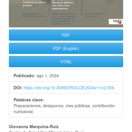
PDF
PDF (English)
HTML
Publicado:
ago 1, 2024
DOI:
https://doi.org/10.36955/RIULCB.2024v11n2.006
Palabras clave:
Preparaciones, desayunos, vías públicas, contribución
nutricional.
Contenido
Giovanna Marquina-Ruiz