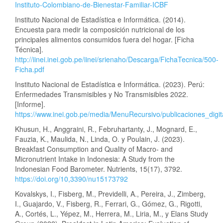
Instituto-Colombiano-de-Bienestar-Familiar-ICBF
Instituto Nacional de Estadística e Informática. (2014).
Encuesta para medir la composición nutricional de los
principales alimentos consumidos fuera del hogar. [Ficha
Técnica].
http://iinei.inei.gob.pe/iinei/srienaho/Descarga/FichaTecnica/500-
Ficha.pdf
Instituto Nacional de Estadística e Informática. (2023). Perú:
Enfermedades Transmisibles y No Transmisibles 2022.
[Informe].
https://www.inei.gob.pe/media/MenuRecursivo/publicaciones_digita
Khusun, H., Anggraini, R., Februhartanty, J., Mognard, E.,
Fauzia, K., Maulida, N., Linda, O. y Poulain, J. (2023).
Breakfast Consumption and Quality of Macro- and
Micronutrient Intake in Indonesia: A Study from the
Indonesian Food Barometer. Nutrients, 15(17), 3792.
https://doi.org/10,3390/nu15173792
Kovalskys, I., Fisberg, M., Previdelli, A., Pereira, J., Zimberg,
I., Guajardo, V., Fisberg, R., Ferrari, G., Gómez, G., Rigotti,
A., Cortés, L., Yépez, M., Herrera, M., Liria, M., y Elans Study