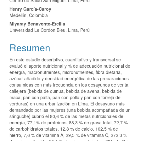
Centro de Salud San Miguel. Lima, Perú
principal
Henry García-Caroy
del
Medellín, Colombia
Miyaray Benavente-Ercilla
artículo
Universidad Le Cordon Bleu. Lima, Perú
Resumen
En este estudio descriptivo, cuantitativo y transversal se
evaluó el aporte nutricional y % de adecuación nutricional de
energía, macronutrientes, micronutrientes, fibra dietaria,
azúcar añadido y densidad energética de las preparaciones
consumidas con más frecuencia en los desayunos de venta
callejera (bebida de quinua, bebida de avena, bebida de
maca, pan con palta, pan con pollo y pan con torreja de
verduras) en una urbanización en Lima. El desayuno más
demandado por las mujeres (una bebida acompañada de un
sánguche) cubrió el 80,6 % de las metas nutricionales de
energía, 77,1% de proteínas, 88,3 % de grasa total, 72,7 %
de carbohidratos totales, 12,8 % de calcio, 102,5 % de
hierro, 7,6 % de vitamina A, 29,5 % de vitamina C, 272,3 %