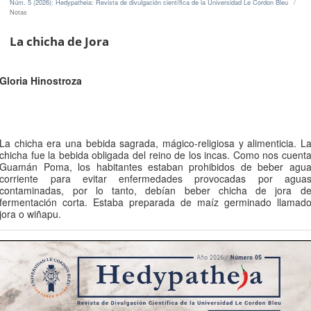
Núm. 5 (2026): Hedypatheia: Revista de divulgación científica de la Universidad Le Cordon Bleu
/
Notas
La chicha de Jora
Gloria Hinostroza
Resumen
La chicha era una bebida sagrada, mágico-religiosa y alimenticia. L
chicha fue la bebida obligada del reino de los incas. Como nos cuent
Guamán Poma, los habitantes estaban prohibidos de beber agu
corriente para evitar enfermedades provocadas por agua
contaminadas, por lo tanto, debían beber chicha de jora d
fermentación corta. Estaba preparada de maíz germinado llamad
jora o wiñapu.