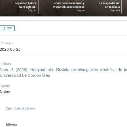
PDF
Publicado
2026-05-20
Número
Núm. 5 (2026): Hedypatheia: Revista de divulgación científica de l
Universidad Le Cordon Bleu
Sección
Notas
Open Journal Systems
Idioma