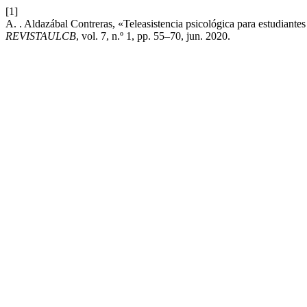
[1]
A. . Aldazábal Contreras, «Teleasistencia psicológica para estudiante
REVISTAULCB
, vol. 7, n.º 1, pp. 55–70, jun. 2020.