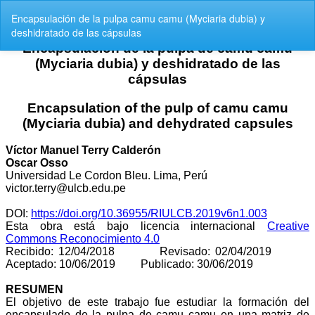
Volver
Encapsulación de la pulpa camu camu (Myciaria dubia) y
a
deshidratado de las cápsulas
los
detalles
del
artículo